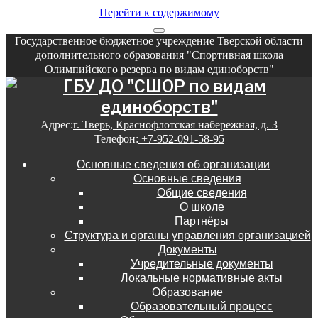
Перейти к содержимому
Государственное бюджетное учреждение Тверской области
дополнительного образования "Спортивная школа
Олимпийского резерва по видам единоборств"
Адрес:
г. Тверь, Краснофлотская набережная, д. 3
Телефон:
+7-952-091-58-95
Основные сведения об организации
Основные сведения
Общие сведения
О школе
Партнёры
Структура и органы управления организацией
Документы
Учредительные документы
Локальные нормативные акты
Образование
Образовательный процесс