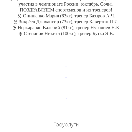
участия в чемпионате России, (октябрь, Сочи).
ПОЗДРАВЛЯЕМ спортсменов и их тренеров!
🥇 Онищенко Мария (63кг), тренер Базаров А.Ч.
🥉 Зикрёев Джахангир (73кг), тренер Каверзин П.И.
🥉 Неркарарян Валерий (81кг), тренер Нуралиев Н.К.
🥉 Степанов Никита (100кг), тренер Бутко Э.В.
toto slot
akfar indah
link slot gacor
jacktoto
jacktoto
link slot online
Госуслуги