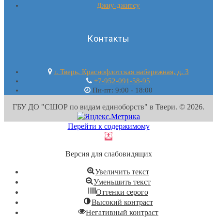
Джиу-джитсу
Контакты
г. Тверь, Краснофлотская набережная, д. 3
+7-952-091-58-95
Пн-пт: 9:00 - 18:00
ГБУ ДО "СШОР по видам единоборств" в Твери. © 2026.
Перейти к содержимому
Открыть
панель
Версия для слабовидящих
инструментов
Увеличить текст
Уменьшить текст
Оттенки серого
Высокий контраст
Негативный контраст