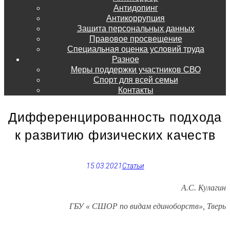
Антидопинг
Антикоррупция
Защита персональных данных
Правовое просвещение
Специальная оценка условий труда
Разное
Меры поддержки участников СВО
Спорт для всей семьи
Контакты
Дифференцированность подхода
к развитию физических качеств
15.03.2021
Статьи
А.С. Кулагин
ГБУ « СШОР по видам единоборств», Тверь