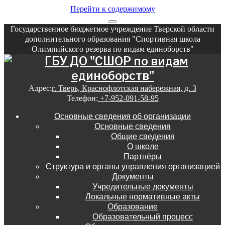
Перейти к содержимому
Государственное бюджетное учреждение Тверской области
дополнительного образования "Спортивная школа
Олимпийского резерва по видам единоборств"
Адрес:
г. Тверь, Краснофлотская набережная, д. 3
Телефон:
+7-952-091-58-95
Основные сведения об организации
Основные сведения
Общие сведения
О школе
Партнёры
Структура и органы управления организацией
Документы
Учредительные документы
Локальные нормативные акты
Образование
Образовательный процесс