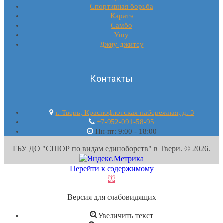
Спортивная борьба
Каратэ
Самбо
Ушу
Джиу-джитсу
Контакты
г. Тверь, Краснофлотская набережная, д. 3
+7-952-091-58-95
Пн-пт: 9:00 - 18:00
ГБУ ДО "СШОР по видам единоборств" в Твери. © 2026.
Перейти к содержимому
Открыть
панель
Версия для слабовидящих
инструментов
Увеличить текст