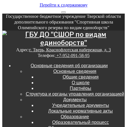
Перейти к содержимому
Государственное бюджетное учреждение Тверской области
дополнительного образования "Спортивная школа
Олимпийского резерва по видам единоборств"
Адрес:
г. Тверь, Краснофлотская набережная, д. 3
Телефон:
+7-952-091-58-95
Основные сведения об организации
Основные сведения
Общие сведения
О школе
Партнёры
Структура и органы управления организацией
Документы
Учредительные документы
Локальные нормативные акты
Образование
Образовательный процесс