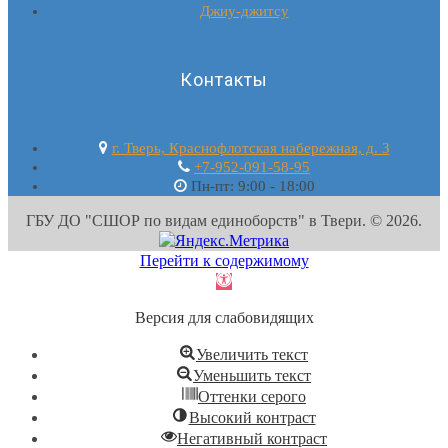
Джиу-джитсу
Контакты
г. Тверь, Краснофлотская набережная, д. 3
+7-952-091-58-95
Пн-пт: 9:00 - 18:00
ГБУ ДО "СШОР по видам единоборств" в Твери. © 2026.
Перейти к содержимому
Открыть
панель
Версия для слабовидящих
инструментов
Увеличить текст
Уменьшить текст
Оттенки серого
Высокий контраст
Негативный контраст