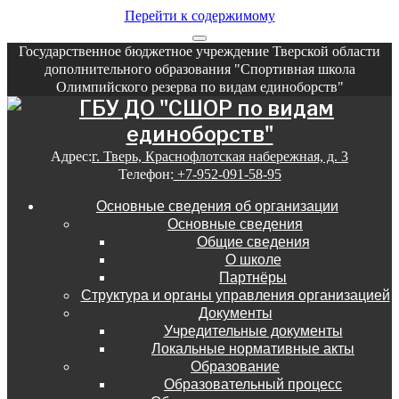
Перейти к содержимому
Государственное бюджетное учреждение Тверской области
дополнительного образования "Спортивная школа
Олимпийского резерва по видам единоборств"
Адрес:
г. Тверь, Краснофлотская набережная, д. 3
Телефон:
+7-952-091-58-95
Основные сведения об организации
Основные сведения
Общие сведения
О школе
Партнёры
Структура и органы управления организацией
Документы
Учредительные документы
Локальные нормативные акты
Образование
Образовательный процесс