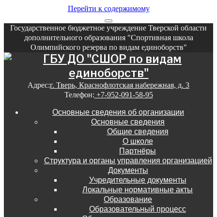
Перейти к содержимому
Государственное бюджетное учреждение Тверской области
дополнительного образования "Спортивная школа
Олимпийского резерва по видам единоборств"
Адрес:
г. Тверь, Краснофлотская набережная, д. 3
Телефон:
+7-952-091-58-95
Основные сведения об организации
Основные сведения
Общие сведения
О школе
Партнёры
Структура и органы управления организацией
Документы
Учредительные документы
Локальные нормативные акты
Образование
Образовательный процесс