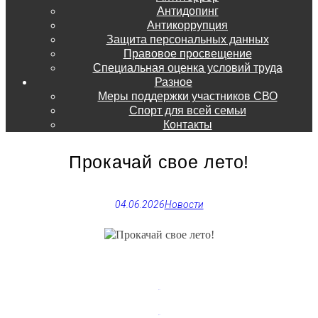
Антидопинг
Антикоррупция
Защита персональных данных
Правовое просвещение
Специальная оценка условий труда
Разное
Меры поддержки участников СВО
Спорт для всей семьи
Контакты
Прокачай свое лето!
04.06.2026
Новости
jacktoto
jacktoto