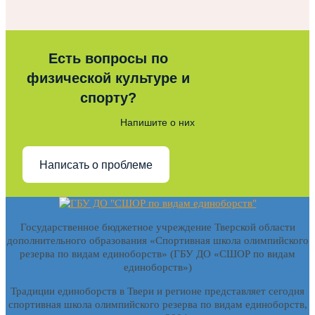
Есть вопросы по
физической культуре и
спорту?
Напишите о них
Написать о проблеме
Государственное бюджетное учреждение Тверской области
дополнительного образования «Спортивная школа олимпийского
резерва по видам единоборств» (ГБУ ДО «СШОР по видам
единоборств»)
Традиции единоборств в Твери и регионе представляет сегодня
спортивная школа олимпийского резерва по видам единоборств,