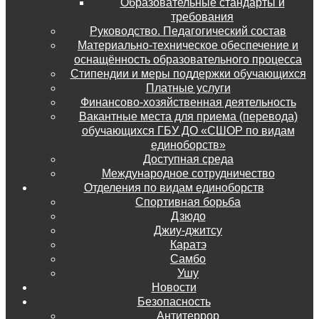
Образовательные стандарты и
требования
Руководство. Педагогический состав
Материально-техническое обеспечение и
оснащённость образовательного процесса
Стипендии и меры поддержки обучающихся
Платные услуги
Финансово-хозяйственная деятельность
Вакантные места для приема (перевода)
обучающихся ГБУ ДО «СШОР по видам
единоборств»
Доступная среда
Международное сотрудничество
Отделения по видам единоборств
Спортивная борьба
Дзюдо
Джиу-джитсу
Каратэ
Самбо
Ушу
Новости
Безопасность
Антитеррор