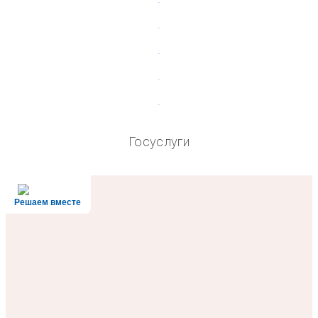
jacktoto
jacktoto
jacktoto
jacktoto
jacktoto
Госуслуги
Решаем вместе