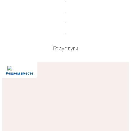
link slot
jacktoto
jacktoto
jacktoto
Госуслуги
Решаем вместе