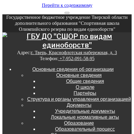
Перейти к содержимому
Государственное бюджетное учреждение Тверской области
дополнительного образования "Спортивная школа
Олимпийского резерва по видам единоборств"
Адрес:
г. Тверь, Краснофлотская набережная, д. 3
Телефон:
+7-952-091-58-95
Основные сведения об организации
Основные сведения
Общие сведения
О школе
Партнёры
Структура и органы управления организацией
Документы
Учредительные документы
Локальные нормативные акты
Образование
Образовательный процесс