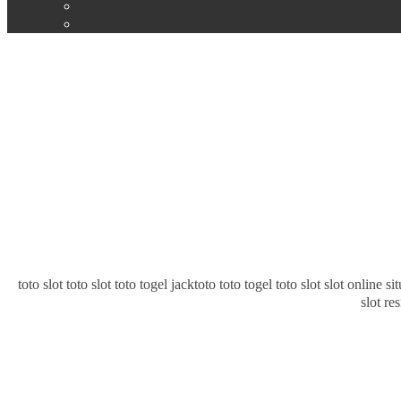
toto slot toto slot toto togel jacktoto toto togel toto slot slot online s
slot re