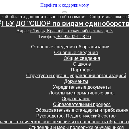
Перейти к содержимому
ской области дополнительного образования "Спортивная школа 
Адрес:
г. Тверь, Краснофлотская набережная, д. 3
Телефон:
+7-952-091-58-95
Основные сведения об организации
Основные сведения
Общие сведения
О школе
Партнёры
Структура и органы управления организацией
Документы
Учредительные документы
Локальные нормативные акты
Образование
Образовательный процесс
Образовательные стандарты и требования
Руководство. Педагогический состав
ально-техническое обеспечение и оснащённость образоват
Стипендии и меры поддержки обучающихся