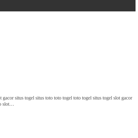
t gacor situs togel situs toto toto togel toto togel situs togel slot gacor
to slot…