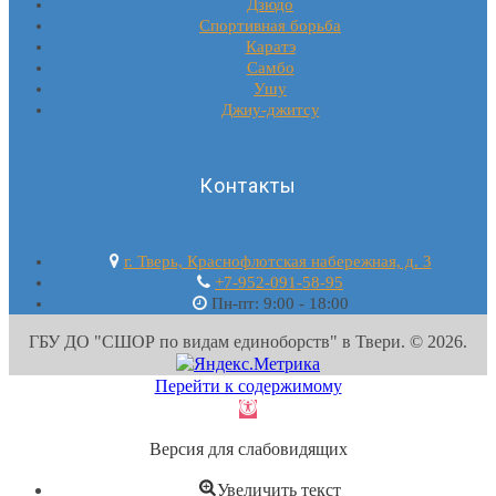
Дзюдо
Спортивная борьба
Каратэ
Самбо
Ушу
Джиу-джитсу
Контакты
г. Тверь, Краснофлотская набережная, д. 3
+7-952-091-58-95
Пн-пт: 9:00 - 18:00
ГБУ ДО "СШОР по видам единоборств" в Твери. © 2026.
Перейти к содержимому
Открыть
панель
Версия для слабовидящих
инструментов
Увеличить текст