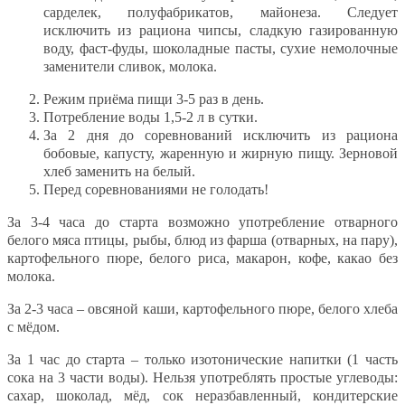
сарделек, полуфабрикатов, майонеза. Следует
исключить из рациона чипсы, сладкую газированную
воду, фаст-фуды, шоколадные пасты, сухие немолочные
заменители сливок, молока.
Режим приёма пищи 3-5 раз в день.
Потребление воды 1,5-2 л в сутки.
За 2 дня до соревнований исключить из рациона
бобовые, капусту, жаренную и жирную пищу. Зерновой
хлеб заменить на белый.
Перед соревнованиями не голодать!
За 3-4 часа до старта возможно употребление отварного
белого мяса птицы, рыбы, блюд из фарша (отварных, на пару),
картофельного пюре, белого риса, макарон, кофе, какао без
молока.
За 2-3 часа – овсяной каши, картофельного пюре, белого хлеба
с мёдом.
За 1 час до старта – только изотонические напитки (1 часть
сока на 3 части воды). Нельзя употреблять простые углеводы:
сахар, шоколад, мёд, сок неразбавленный, кондитерские