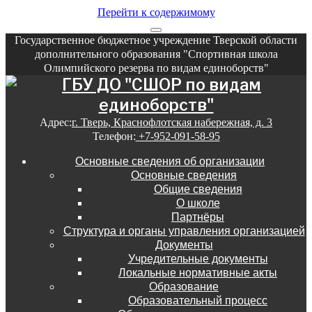
Перейти к содержимому
Государственное бюджетное учреждение Тверской области
дополнительного образования "Спортивная школа
Олимпийского резерва по видам единоборств"
Адрес:
г. Тверь, Краснофлотская набережная, д. 3
Телефон:
+7-952-091-58-95
Основные сведения об организации
Основные сведения
Общие сведения
О школе
Партнёры
Структура и органы управления организацией
Документы
Учредительные документы
Локальные нормативные акты
Образование
Образовательный процесс